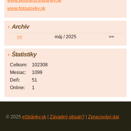
www.wildness.estranky.sk
www.fotoulovky.sk
Archív
<<
máj / 2025
>>
Štatistiky
Celkom:
102308
Mesiac:
1099
Deň:
51
Online:
1
© 2025
eStránky.sk
|
Závadný obsah?
|
Zpracování dat