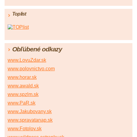
Toplist
Obľúbené odkazy
www.LovuZdar.sk
www.polovnictvo.com
www.horar.sk
www.awald.sk
www.spzlm.sk
www.PaR.sk
www.Jakubovany.sk
www.spravatanap.sk
www.Fotolov.sk