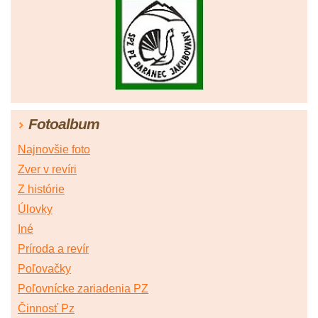
Fotoalbum
Najnovšie foto
Zver v revíri
Z histórie
Úlovky
Iné
Príroda a revír
Poľovačky
Poľovnícke zariadenia PZ
Činnosť Pz